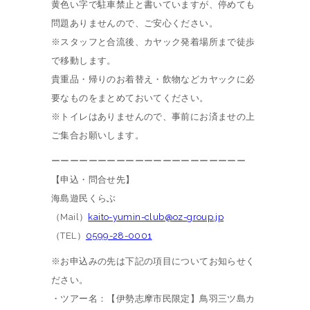
黄色い字で駐車禁止と書いていますが、停めても
問題ありませんので、ご安心ください。
※スタッフと合流後、カヤック発着場所まで徒歩
で移動します。
貴重品・帰りのお着替え・飲物などカヤックに必
要なものをまとめておいてください。
※トイレはありませんので、事前にお済ませの上
ご集合お願いします。
ーーーーーーーーーーーーーーーーーーーーー
【申込・問合せ先】
海島遊民くらぶ
（Mail）
kaito-yumin-club@oz-group.jp
（TEL）
0599-28-0001
※お申込みの先は下記の項目についてお知らせく
ださい。
・ツアー名：【伊勢志摩市民限定】鳥羽三ツ島カ