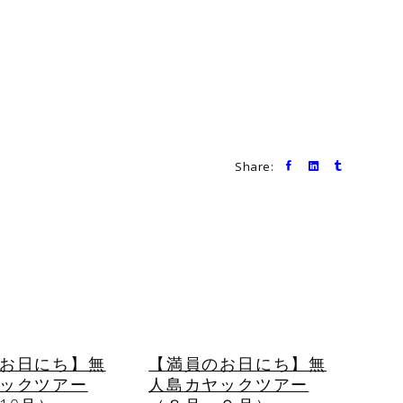
Share:
お日にち】無
【満員のお日にち】無
ックツアー
人島カヤックツアー