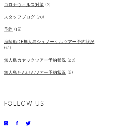
コロナウィルス対策
(2)
スタッフブログ
(70)
予約
(18)
漁師船DE無人島シュノーケルツアー予約状況
(12)
無人島カヤックツアー予約状況
(20)
無人島たんけんツアー予約状況
(6)
FOLLOW US