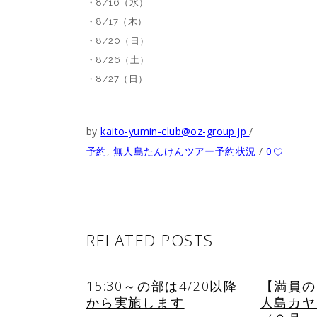
・8/16（水）
・8/17（木）
・8/20（日）
・8/26（土）
・8/27（日）
by
kaito-yumin-club@oz-group.jp
予約
,
無人島たんけんツアー予約状況
0
RELATED POSTS
15:30～の部は4/20以降
【満員の
から実施します
人島カヤ