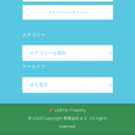
プライバシーポリシー
カテゴリー
カ
テ
ゴ
アーカイブ
リ
ア
ー
ー
カ
イ
LGBTQ+ Friendly
ブ
© 2026 Copyright 有限会社オズ. All rights
reserved.