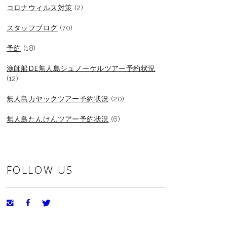
コロナウィルス対策
(2)
スタッフブログ
(70)
予約
(18)
漁師船DE無人島シュノーケルツアー予約状況
(12)
無人島カヤックツアー予約状況
(20)
無人島たんけんツアー予約状況
(6)
FOLLOW US