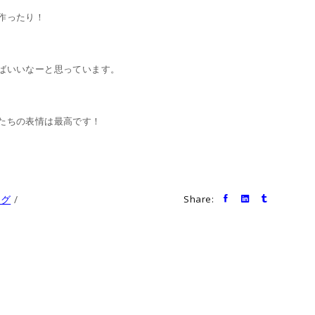
作ったり！
ばいいなーと思っています。
たちの表情は最高です！
ログ
Share: