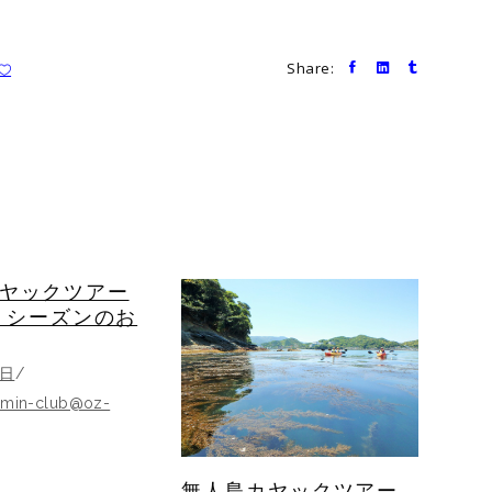
Share:
ヤックツアー
6）シーズンのお
1日
umin-club@oz-
無人島カヤックツアー