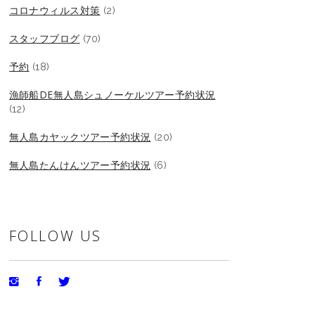
コロナウィルス対策
(2)
スタッフブログ
(70)
予約
(18)
漁師船DE無人島シュノーケルツアー予約状況
(12)
無人島カヤックツアー予約状況
(20)
無人島たんけんツアー予約状況
(6)
FOLLOW US