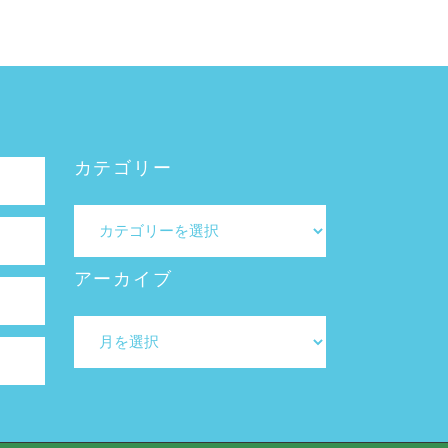
カテゴリー
カ
テ
ゴ
アーカイブ
リ
ー
ア
ー
カ
イ
ブ