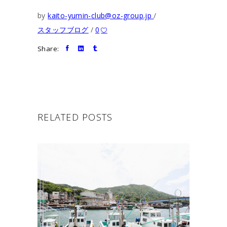
by
kaito-yumin-club@oz-group.jp
スタッフブログ
0
Share:
RELATED POSTS