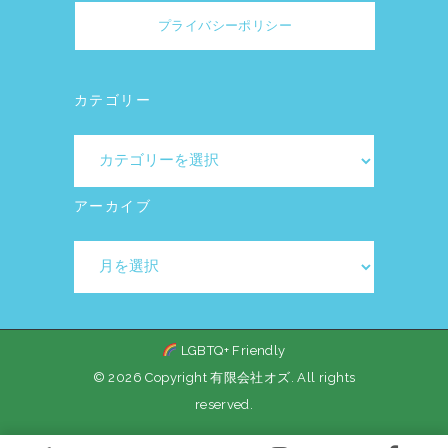
プライバシーポリシー
カテゴリー
カ
テ
ゴ
アーカイブ
リ
ア
ー
ー
カ
イ
LGBTQ+ Friendly
ブ
© 2026 Copyright 有限会社オズ. All rights
reserved.