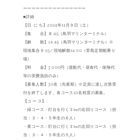
ーーーーーーーーーーーーーーー
■詳細
【日 に ち】2024年11月９日（土）
【集 合】８:45（鳥羽マリンターミナル）
【解 散】14:45（鳥羽マリンターミナル）※
現地集合９:15／現地解散14:00（菅島定期船乗り
場）
【料 金】3,000円（渡船代・昼食代・保険代
等の実費負担のみ）
【募集人数】30名（先着順）※定員に達し次第受
付を終了します。各コース10名程度の募集。
【コ ー ス】
・緑コース：灯台を行く３㎞の右回りコース （担
当：３・４・５年生の６人）
・黄コース：灯台に行く３㎞の左回りコース （担
当：３・４・５年生の５人）