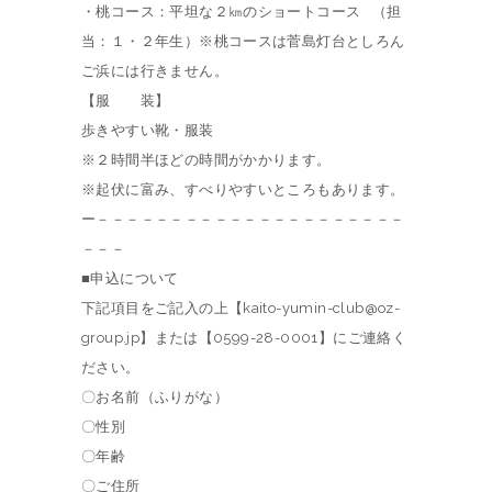
・桃コース：平坦な２㎞のショートコース （担
当：１・２年生）※桃コースは菅島灯台としろん
ご浜には行きません。
【服 装】
歩きやすい靴・服装
※２時間半ほどの時間がかかります。
※起伏に富み、すべりやすいところもあります。
ー－－－－－－－－－－－－－－－－－－－－－
－－－
■申込について
下記項目をご記入の上【kaito-yumin-club@oz-
group.jp】または【0599-28-0001】にご連絡く
ださい。
〇お名前（ふりがな）
〇性別
〇年齢
〇ご住所