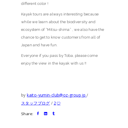
different color !
Kayak tours are always interesting because
while we learn about the biodiversity and
ecosystem of “Mitsu-shima” , we also have the
chance to get to know customers from all of
Japan and have fun.
Everyone if you pass by Toba, please come
enjoy the view in the kayak with us !!
by
kaito-yumin-club@oz-group.jp
スタッフブログ
2
Share: