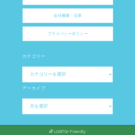
会社概要・沿革
プライバシーポリシー
カテゴリー
カ
テ
ゴ
アーカイブ
リ
ア
ー
ー
カ
イ
🌈 LGBTQ+ Friendly
ブ