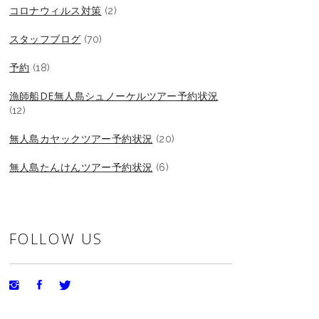
コロナウィルス対策
(2)
スタッフブログ
(70)
予約
(18)
漁師船DE無人島シュノーケルツアー予約状況
(12)
無人島カヤックツアー予約状況
(20)
無人島たんけんツアー予約状況
(6)
FOLLOW US