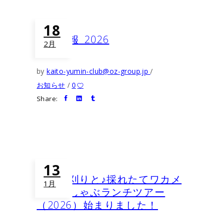
18
採用情報_2026
2月
by
kaito-yumin-club@oz-group.jp
お知らせ
0
Share:
13
ワカメ刈りと♪採れたてワカメ
1月
しゃぶしゃぶランチツアー
（2026）始まりました！