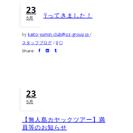
23
菅島に行ってきました！
5月
by
kaito-yumin-club@oz-group.jp
スタッフブログ
0
Share:
23
5月
【無人島カヤックツアー】満
員等のお知らせ