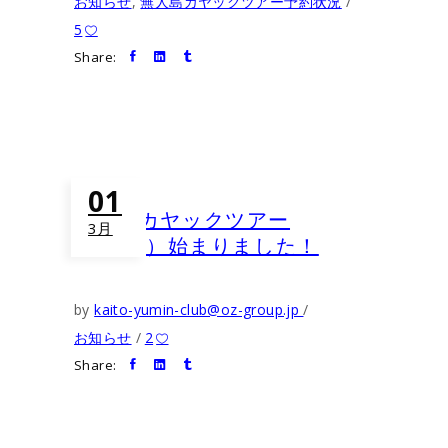
お知らせ
,
無人島カヤックツアー予約状況
5
Share:
01
無人島カヤックツアー
3月
（2026）始まりました！
by
kaito-yumin-club@oz-group.jp
お知らせ
2
Share: