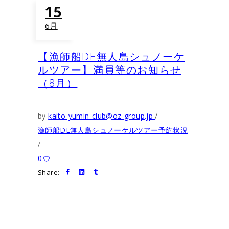
15
6月
【漁師船DE無人島シュノーケ
ルツアー】満員等のお知らせ
（8月）
by
kaito-yumin-club@oz-group.jp
漁師船DE無人島シュノーケルツアー予約状況
0
Share: