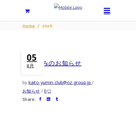
Home
/
2026
05
お盆休みのお知らせ
8月
by
kaito-yumin-club@oz-group.jp
お知らせ
0
Share: