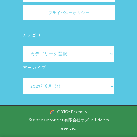
プライバシーポリシー
カテゴリー
カ
テ
ゴ
アーカイブ
リ
ア
ー
ー
カ
イ
LGBTQ+ Friendly
ブ
© 2026 Copyright 有限会社オズ. All rights
reserved.