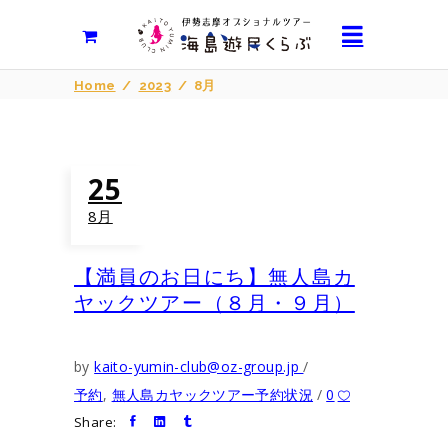
Home
/
2023
/
8月
25
8月
【満員のお日にち】無人島カ
ヤックツアー（８月・９月）
by
kaito-yumin-club@oz-group.jp
予約
,
無人島カヤックツアー予約状況
0
Share: