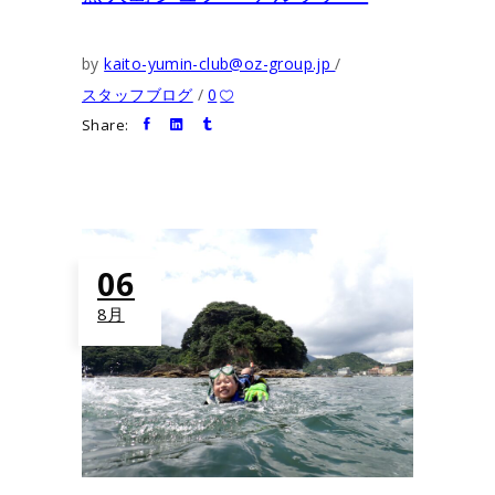
by
kaito-yumin-club@oz-group.jp
スタッフブログ
0
Share:
06
8月