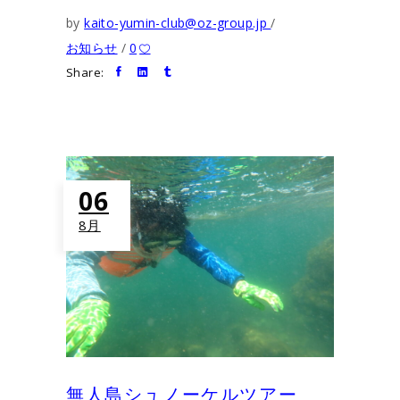
by
kaito-yumin-club@oz-group.jp
お知らせ
0
Share:
06
8月
無人島シュノーケルツアー