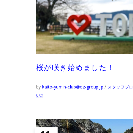
桜が咲き始めました！
by
kaito-yumin-club@oz-group.jp
スタッフブ
0