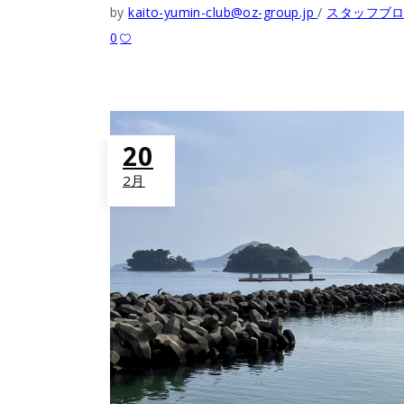
by
kaito-yumin-club@oz-group.jp
スタッフブ
0
20
2月