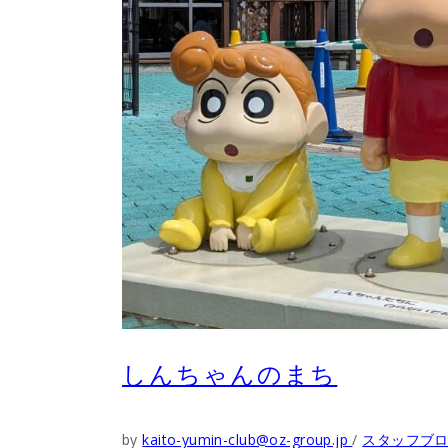
しんちゃんのまち
by
kaito-yumin-club@oz-group.jp
スタッフブ