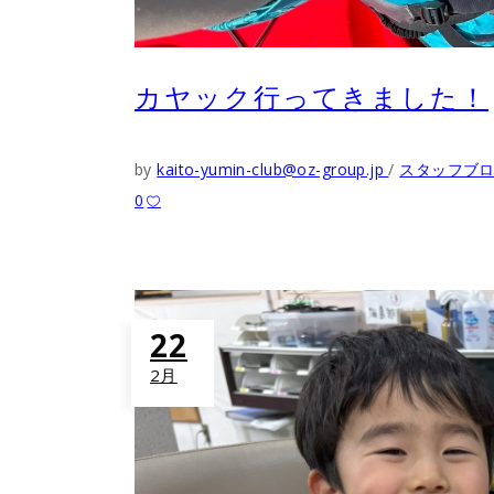
カヤック行ってきました！
by
kaito-yumin-club@oz-group.jp
スタッフブ
0
22
2月